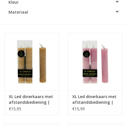
Kleur
LED Kaarsen
Materiaal
Kaarsen accessoires
Relatiegeschenken & Bedankjes
Huisparfums
Sale
Blog
XL Led dinerkaars met
XL Led dinerkaars met
afstandsbediening |
afstandsbediening |
Merken
taupe | Home Society
lilac | Home Society
€15,95
€15,99