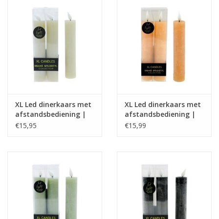
XL Led dinerkaars met
XL Led dinerkaars met
afstandsbediening |
afstandsbediening |
greige | Home Society
Peach| Home Society
€15,95
€15,99