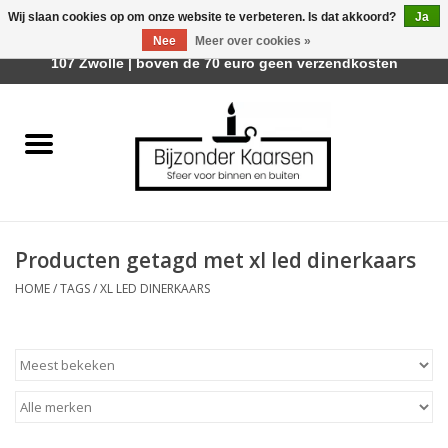
Wij slaan cookies op om onze website te verbeteren. Is dat akkoord?
Ja
Afhalen is mogelijk bij Trotz Woon & Cadeau | Belvederelaan
Nee
Meer over cookies »
0 Artikelen - €0,00
107 Zwolle | boven de 70 euro geen verzendkosten
Home
Räder Design Stories
Kaarsen
Producten getagd met xl led dinerkaars
Geurkaarsen
HOME
/
TAGS
/
XL LED DINERKAARS
Tafelhaarden
Sfeer voor Buiten
Kaarsenhouders