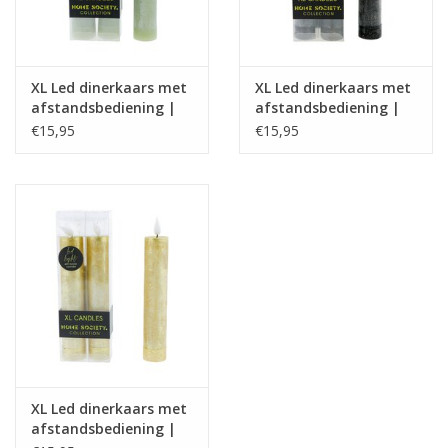
XL Led dinerkaars met
XL Led dinerkaars met
afstandsbediening |
afstandsbediening |
celadon | Home
zwart | Home Society
€15,95
€15,95
Society
XL Led dinerkaars met
afstandsbediening |