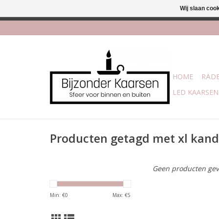
Wij slaan coo
Afhalen is mogelijk bi
HOME
RÄDE
LED KAARSEN
Producten getagd met xl kand
Geen producten gev
Min: €
0
Max: €
5