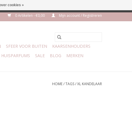
over cookies »
euro geen verzendkosten
0 Artikelen - €0,00
Mijn account / Registreren
N
SFEER VOOR BUITEN
KAARSENHOUDERS
HUISPARFUMS
SALE
BLOG
MERKEN
HOME
/
TAGS
/
XL KANDELAAR