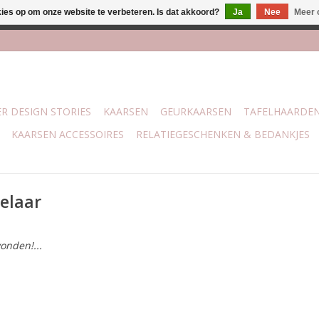
kies op om onze website te verbeteren. Is dat akkoord?
Ja
Nee
Meer 
j Trotz Woon & Cadeau | Belvederelaan 107 Zwolle | boven de 70 
R DESIGN STORIES
KAARSEN
GEURKAARSEN
TAFELHAARDE
KAARSEN ACCESSOIRES
RELATIEGESCHENKEN & BEDANKJES
elaar
onden!...