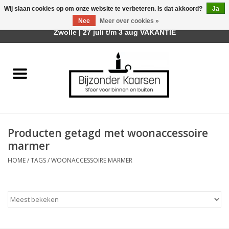
Wij slaan cookies op om onze website te verbeteren. Is dat akkoord?
Ja
Afhalen is mogelijk bij mijn winkel Trotz | Belvederelaan 107
Nee
Meer over cookies »
0 Artikelen - €0,00
Zwolle | 27 juli t/m 3 aug VAKANTIE
Home
Räder Design Stories
Kaarsen
Producten getagd met woonaccessoire
Geurkaarsen
marmer
HOME
/
TAGS
/
WOONACCESSOIRE MARMER
Tafelhaarden
Sfeer voor Buiten
Kaarsenhouders