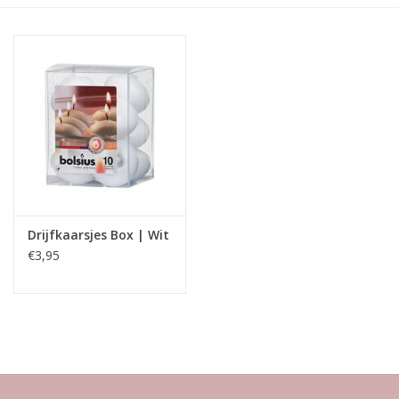
LED Kaarsen
Kaarsen accessoires
Relatiegeschenken & Bedankjes
Huisparfums
Drijfkaarsjes Box | Wit
Sale
€3,95
Blog
Merken