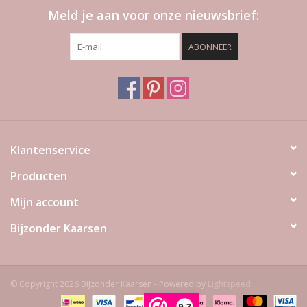
Meld je aan voor onze nieuwsbrief:
ABONNEER
Klantenservice
Producten
Mijn account
Bijzonder Kaarsen
© Copyright 2026 Bijzonder Kaarsen - Powered by
Lightspeed
9,7