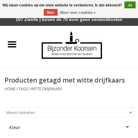
Wij slaan cookies op om onze website te verbeteren. Is dat akkoord?
Ja
Afhalen is mogelijk bij Trotz Woon & Cadeau | Belvederelaan
Nee
Meer over cookies »
0 Artikelen - €0,00
107 Zwolle | boven de 70 euro geen verzendkosten
Home
Räder Design Stories
Kaarsen
Producten getagd met witte drijfkaars
Geurkaarsen
HOME
/
TAGS
/
WITTE DRIJFKAARS
Tafelhaarden
Sfeer voor Buiten
Kleur
Kaarsenhouders