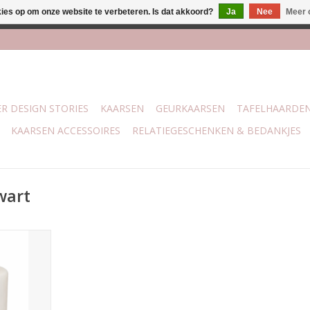
kies op om onze website te verbeteren. Is dat akkoord?
Ja
Nee
Meer 
lijk bij mijn winkel Trotz | Belvederelaan 107 Zwolle | 27 juli t/
R DESIGN STORIES
KAARSEN
GEURKAARSEN
TAFELHAARDE
KAARSEN ACCESSOIRES
RELATIEGESCHENKEN & BEDANKJES
wart
 6 x 12 cm