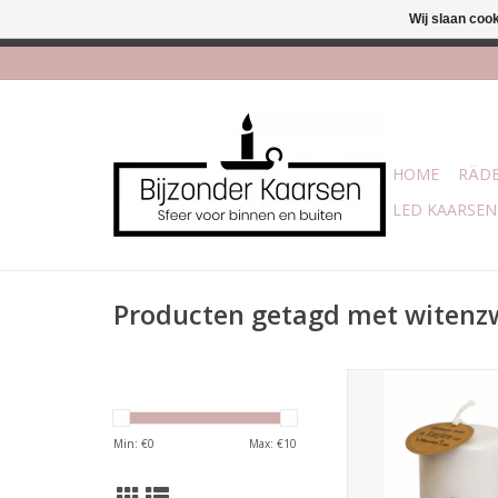
Wij slaan coo
Afhalen is moge
HOME
RÄDE
LED KAARSEN
Producten getagd met witenz
Stompkaars met hart.
Min: €
0
Max: €
10