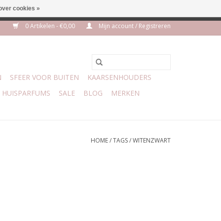
over cookies »
m 3 aug VAKANTIE
0 Artikelen - €0,00
Mijn account / Registreren
N
SFEER VOOR BUITEN
KAARSENHOUDERS
HUISPARFUMS
SALE
BLOG
MERKEN
HOME
/
TAGS
/
WITENZWART