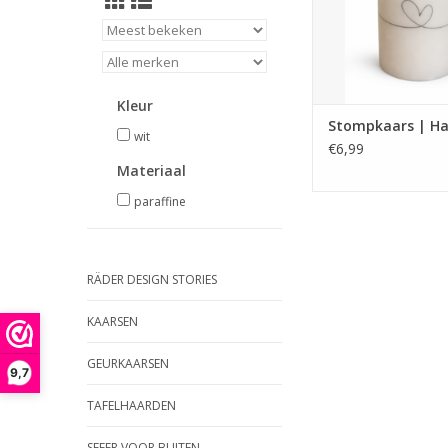
Kleur
Stompkaars | Ha
wit
€6,99
Materiaal
paraffine
RÄDER DESIGN STORIES
KAARSEN
GEURKAARSEN
9,7
TAFELHAARDEN
SFEER VOOR BUITEN