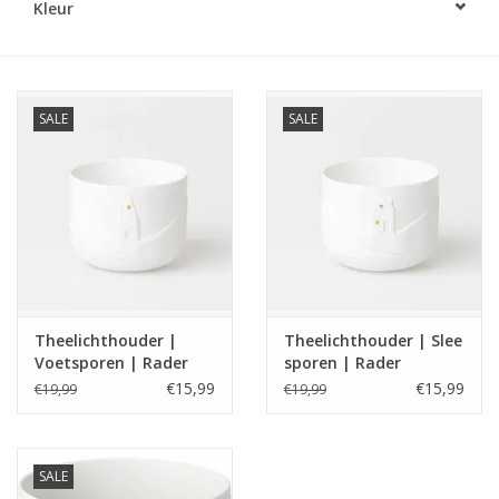
Kleur
LED Kaarsen
Kaarsen accessoires
SALE
SALE
Relatiegeschenken & Bedankjes
Huisparfums
Sale
Theelichthouder |
Theelichthouder | Slee
Blog
Voetsporen | Rader
sporen | Rader
€15,99
€15,99
€19,99
€19,99
Merken
SALE