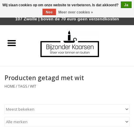
Wij slaan cookies op om onze website te verbeteren. Is dat akkoord?
Ja
Afhalen is mogelijk bij Trotz Woon & Cadeau | Belvederelaan
Nee
Meer over cookies »
0 Artikelen - €0,00
107 Zwolle | boven de 70 euro geen verzendkosten
Home
Räder Design Stories
Kaarsen
Producten getagd met wit
Geurkaarsen
HOME
/
TAGS
/
WIT
Tafelhaarden
Sfeer voor Buiten
Kaarsenhouders