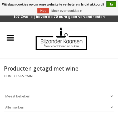
Wij slaan cookies op om onze website te verbeteren. Is dat akkoord?
Ja
Afhalen is mogelijk bij Trotz Woon & Cadeau | Belvederelaan
Nee
Meer over cookies »
0 Artikelen - €0,00
107 Zwolle | boven de 70 euro geen verzendkosten
Home
Räder Design Stories
Kaarsen
Producten getagd met wine
Geurkaarsen
HOME
/
TAGS
/
WINE
Tafelhaarden
Sfeer voor Buiten
Kaarsenhouders