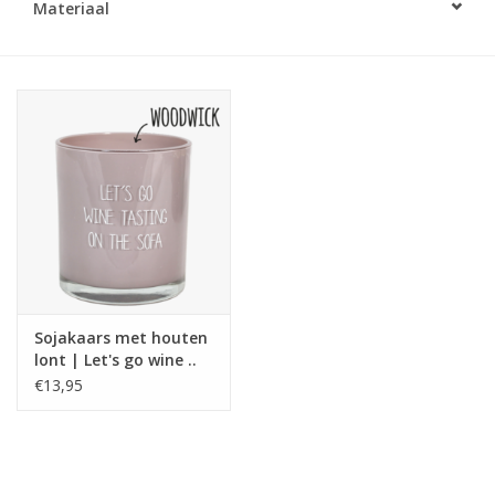
Materiaal
LED Kaarsen
Kaarsen accessoires
Relatiegeschenken & Bedankjes
Huisparfums
Sale
Sojakaars met houten
Blog
lont | Let's go wine ..
€13,95
Merken