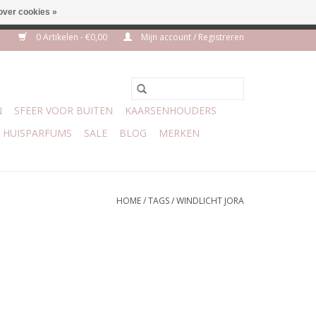
over cookies »
m 3 aug VAKANTIE
0 Artikelen - €0,00
Mijn account / Registreren
N
SFEER VOOR BUITEN
KAARSENHOUDERS
HUISPARFUMS
SALE
BLOG
MERKEN
HOME
/
TAGS
/
WINDLICHT JORA