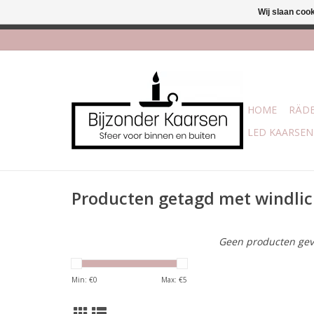
Wij slaan coo
Afhalen is moge
HOME
RÄDE
LED KAARSEN
Producten getagd met windlic
Geen producten gev
Min: €
0
Max: €
5