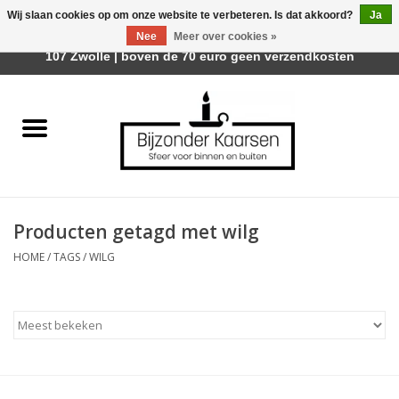
Wij slaan cookies op om onze website te verbeteren. Is dat akkoord?
Ja
Afhalen is mogelijk bij Trotz Woon & Cadeau | Belvederelaan
Nee
Meer over cookies »
0 Artikelen - €0,00
107 Zwolle | boven de 70 euro geen verzendkosten
Home
Räder Design Stories
Kaarsen
Producten getagd met wilg
Geurkaarsen
HOME
/
TAGS
/
WILG
Tafelhaarden
Sfeer voor Buiten
Kaarsenhouders