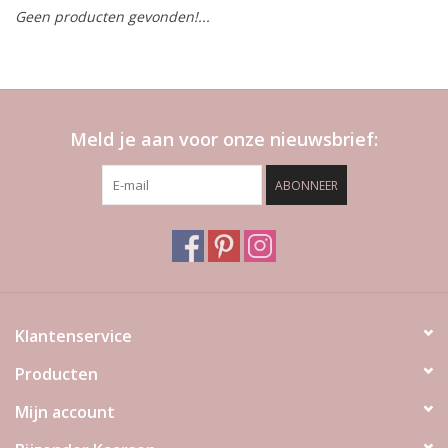
Geen producten gevonden!...
LED Kaarsen
Kaarsen accessoires
Meld je aan voor onze nieuwsbrief:
Relatiegeschenken & Bedankjes
ABONNEER
Huisparfums
Sale
Blog
Klantenservice
Producten
Merken
Mijn account