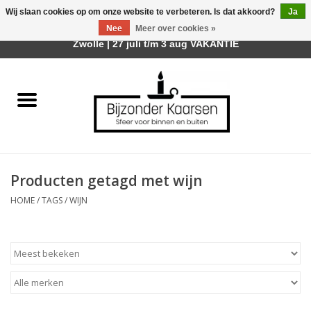
Wij slaan cookies op om onze website te verbeteren. Is dat akkoord?
Ja
Afhalen is mogelijk bij mijn winkel Trotz | Belvederelaan 107
Nee
Meer over cookies »
0 Artikelen - €0,00
Zwolle | 27 juli t/m 3 aug VAKANTIE
Home
Räder Design Stories
Kaarsen
Producten getagd met wijn
Geurkaarsen
HOME
/
TAGS
/
WIJN
Tafelhaarden
Sfeer voor Buiten
Kaarsenhouders