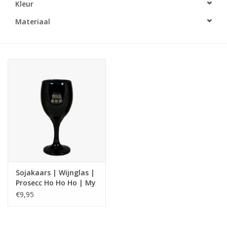
Kleur
LED Kaarsen
Materiaal
Kaarsen accessoires
Relatiegeschenken & Bedankjes
Huisparfums
Sale
Blog
Sojakaars | Wijnglas |
Prosecc Ho Ho Ho | My
Merken
Flame
€9,95