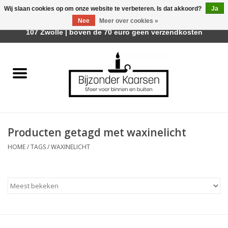
Wij slaan cookies op om onze website te verbeteren. Is dat akkoord?
Ja
Afhalen is mogelijk bij Trotz Woon & Cadeau | Belvederelaan
Nee
Meer over cookies »
0 Artikelen - €0,00
107 Zwolle | boven de 70 euro geen verzendkosten
Home
Räder Design Stories
Kaarsen
Producten getagd met waxinelicht
Geurkaarsen
HOME
/
TAGS
/
WAXINELICHT
Tafelhaarden
Sfeer voor Buiten
Kaarsenhouders