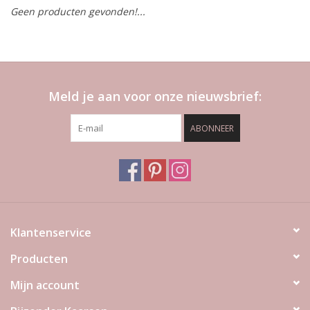
Geen producten gevonden!...
LED Kaarsen
Kaarsen accessoires
Meld je aan voor onze nieuwsbrief:
Relatiegeschenken & Bedankjes
ABONNEER
Huisparfums
Sale
Blog
Klantenservice
Producten
Merken
Mijn account