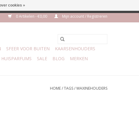
over cookies »
m 3 aug VAKANTIE
0 Artikelen - €0,00
Mijn account / Registreren
N
SFEER VOOR BUITEN
KAARSENHOUDERS
HUISPARFUMS
SALE
BLOG
MERKEN
HOME
/
TAGS
/
WAXINEHOUDERS