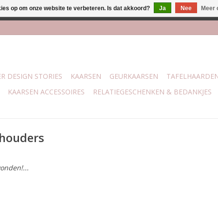
kies op om onze website te verbeteren. Is dat akkoord?
Ja
Nee
Meer 
lijk bij mijn winkel Trotz | Belvederelaan 107 Zwolle | 27 juli t/
R DESIGN STORIES
KAARSEN
GEURKAARSEN
TAFELHAARDE
KAARSEN ACCESSOIRES
RELATIEGESCHENKEN & BEDANKJES
ehouders
onden!...