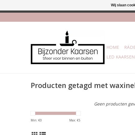
Wij slaan coo
Afhalen is moge
HOME
RÄDE
LED KAARSEN
Producten getagd met waxin
Geen producten gev
Min: €
0
Max: €
5