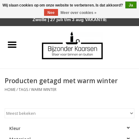
Wij slaan cookies op om onze website te verbeteren. Is dat akkoord?
Ja
Afhalen is mogelijk bij mijn winkel Trotz | Belvederelaan 107
Nee
Meer over cookies »
0 Artikelen - €0,00
Zwolle | 27 juli t/m 3 aug VAKANTIE
Home
Räder Design Stories
Kaarsen
Producten getagd met warm winter
Geurkaarsen
HOME
/
TAGS
/
WARM WINTER
Tafelhaarden
Sfeer voor Buiten
Kleur
Kaarsenhouders