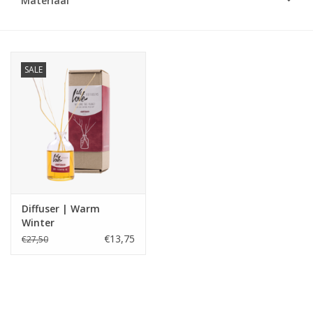
Materiaal
LED Kaarsen
Kaarsen accessoires
SALE
Relatiegeschenken & Bedankjes
Huisparfums
Sale
Diffuser | Warm
Winter
Blog
€13,75
€27,50
Merken