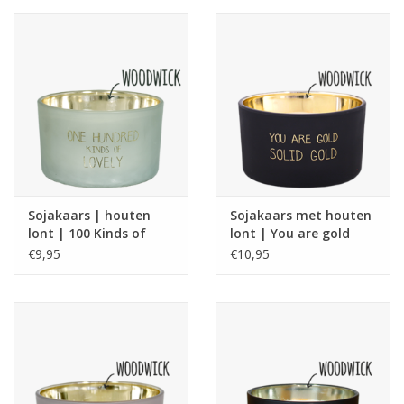
Sojakaars | houten
Sojakaars met houten
lont | 100 Kinds of
lont | You are gold
Lovely
€9,95
€10,95