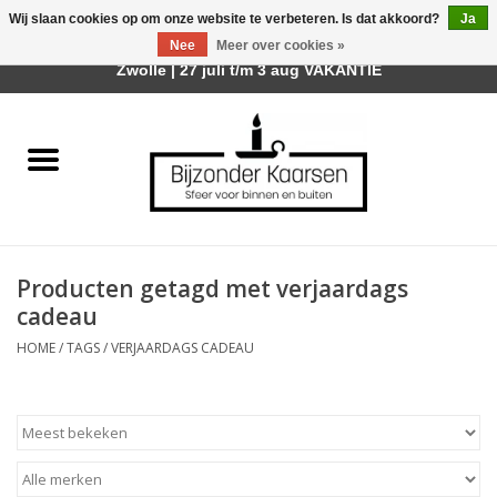
Wij slaan cookies op om onze website te verbeteren. Is dat akkoord?
Ja
Afhalen is mogelijk bij mijn winkel Trotz | Belvederelaan 107
Nee
Meer over cookies »
0 Artikelen - €0,00
Zwolle | 27 juli t/m 3 aug VAKANTIE
Home
Räder Design Stories
Kaarsen
Producten getagd met verjaardags
Geurkaarsen
cadeau
HOME
/
TAGS
/
VERJAARDAGS CADEAU
Tafelhaarden
Sfeer voor Buiten
Kaarsenhouders