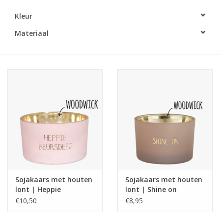
Kleur
LED Kaarsen
Materiaal
Kaarsen accessoires
Relatiegeschenken & Bedankjes
Huisparfums
Sale
Blog
Sojakaars met houten
Sojakaars met houten
Merken
lont | Heppie
lont | Shine on
Beursdeej
€10,50
€8,95