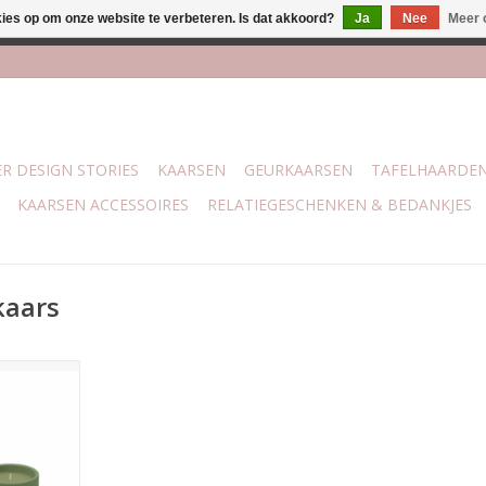
kies op om onze website te verbeteren. Is dat akkoord?
Ja
Nee
Meer 
j Trotz Woon & Cadeau | Belvederelaan 107 Zwolle | boven de 70 
R DESIGN STORIES
KAARSEN
GEURKAARSEN
TAFELHAARDE
KAARSEN ACCESSOIRES
RELATIEGESCHENKEN & BEDANKJES
kaars
s in een
tje
 uur
NKELWAGEN