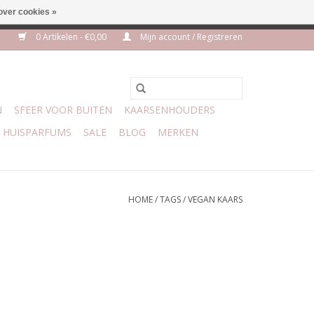
over cookies »
euro geen verzendkosten
0 Artikelen - €0,00
Mijn account / Registreren
N
SFEER VOOR BUITEN
KAARSENHOUDERS
HUISPARFUMS
SALE
BLOG
MERKEN
HOME
/
TAGS
/
VEGAN KAARS