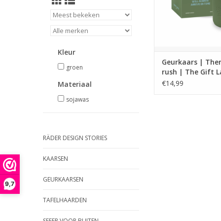
Kleur
Geurkaars | Ther
groen
rush | The Gift L
€14,99
Materiaal
sojawas
RÄDER DESIGN STORIES
KAARSEN
GEURKAARSEN
9,7
TAFELHAARDEN
SFEER VOOR BUITEN