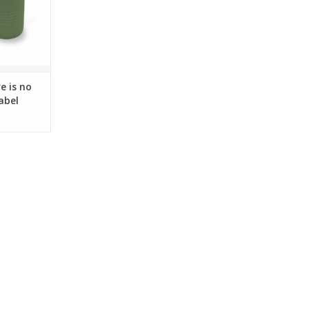
e is no
abel