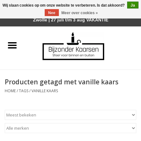
Wij slaan cookies op om onze website te verbeteren. Is dat akkoord?
Ja
Afhalen is mogelijk bij mijn winkel Trotz | Belvederelaan 107
Nee
Meer over cookies »
0 Artikelen - €0,00
Zwolle | 27 juli t/m 3 aug VAKANTIE
Home
Räder Design Stories
Kaarsen
Producten getagd met vanille kaars
Geurkaarsen
HOME
/
TAGS
/
VANILLE KAARS
Tafelhaarden
Sfeer voor Buiten
Kaarsenhouders