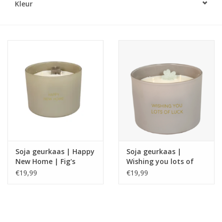
Kleur
LED Kaarsen
Kaarsen accessoires
Relatiegeschenken & Bedankjes
Huisparfums
Sale
Soja geurkaas | Happy
Soja geurkaas |
Blog
New Home | Fig's
Wishing you lots of
Delight | My Flame
luck | Amber's Secret |
€19,99
€19,99
My Flame
Merken