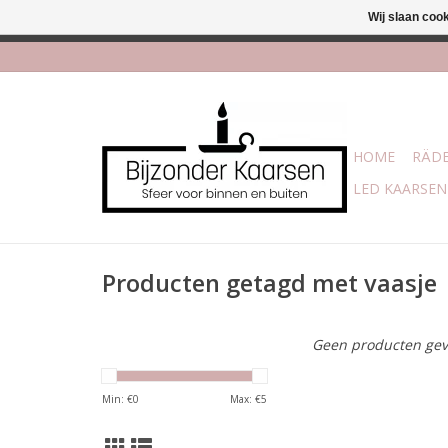
Wij slaan coo
Afhalen is mogelijk bi
HOME
RÄDE
LED KAARSEN
Producten getagd met vaasje
Geen producten gev
Min: €
0
Max: €
5