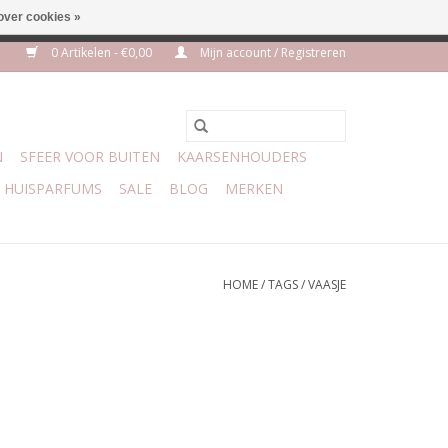
over cookies »
euro geen verzendkosten
0 Artikelen - €0,00
Mijn account / Registreren
N
SFEER VOOR BUITEN
KAARSENHOUDERS
HUISPARFUMS
SALE
BLOG
MERKEN
HOME
/
TAGS
/
VAASJE