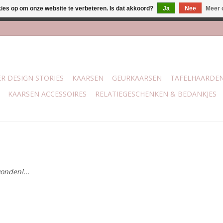
kies op om onze website te verbeteren. Is dat akkoord?
Ja
Nee
Meer 
j Trotz Woon & Cadeau | Belvederelaan 107 Zwolle | boven de 70 
R DESIGN STORIES
KAARSEN
GEURKAARSEN
TAFELHAARDE
KAARSEN ACCESSOIRES
RELATIEGESCHENKEN & BEDANKJES
onden!...