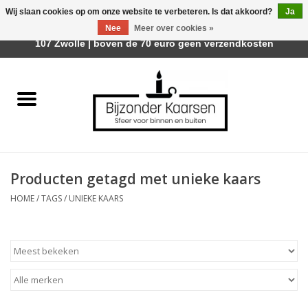
Wij slaan cookies op om onze website te verbeteren. Is dat akkoord?
Ja
Afhalen is mogelijk bij Trotz Woon & Cadeau | Belvederelaan
Nee
Meer over cookies »
0 Artikelen - €0,00
107 Zwolle | boven de 70 euro geen verzendkosten
Home
Räder Design Stories
Kaarsen
Producten getagd met unieke kaars
Geurkaarsen
HOME
/
TAGS
/
UNIEKE KAARS
Tafelhaarden
Sfeer voor Buiten
Kaarsenhouders