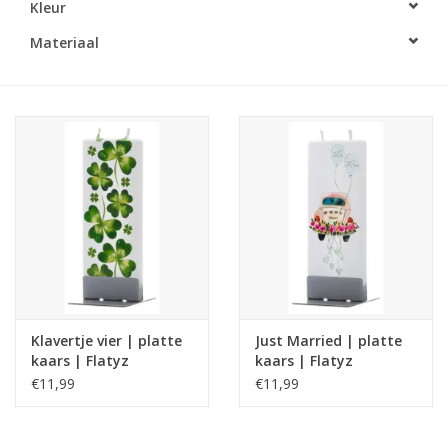
Kleur
LED Kaarsen
Materiaal
Kaarsen accessoires
Relatiegeschenken & Bedankjes
Huisparfums
Sale
Blog
Klavertje vier | platte
Just Married | platte
kaars | Flatyz
kaars | Flatyz
Merken
€11,99
€11,99