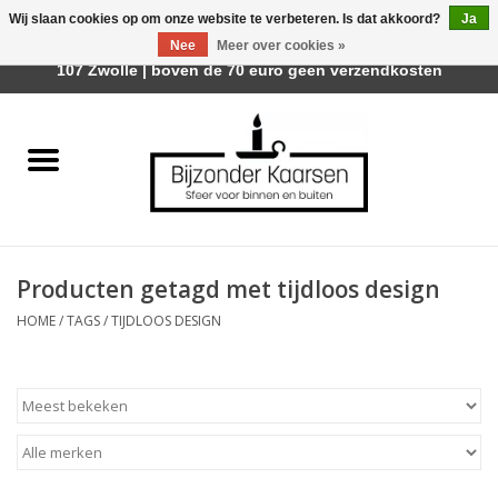
Wij slaan cookies op om onze website te verbeteren. Is dat akkoord?
Ja
Afhalen is mogelijk bij Trotz Woon & Cadeau | Belvederelaan
Nee
Meer over cookies »
0 Artikelen - €0,00
107 Zwolle | boven de 70 euro geen verzendkosten
Home
Räder Design Stories
Kaarsen
Producten getagd met tijdloos design
Geurkaarsen
HOME
/
TAGS
/
TIJDLOOS DESIGN
Tafelhaarden
Sfeer voor Buiten
Kaarsenhouders