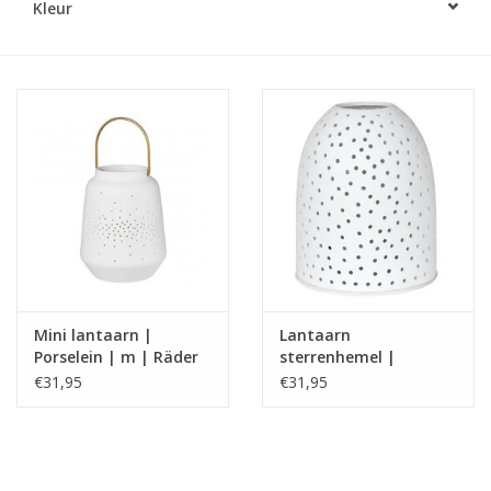
Kleur
LED Kaarsen
Kaarsen accessoires
Relatiegeschenken & Bedankjes
Huisparfums
Sale
Mini lantaarn |
Lantaarn
Blog
Porselein | m | Räder
sterrenhemel |
Porselein | S | Räder
€31,95
€31,95
Merken