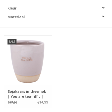
Kleur
LED Kaarsen
Materiaal
Kaarsen accessoires
Relatiegeschenken & Bedankjes
SALE
Huisparfums
Sale
Blog
Sojakaars in theemok
Merken
| You are tea-riffic |
My Flame
€14,99
€17,99