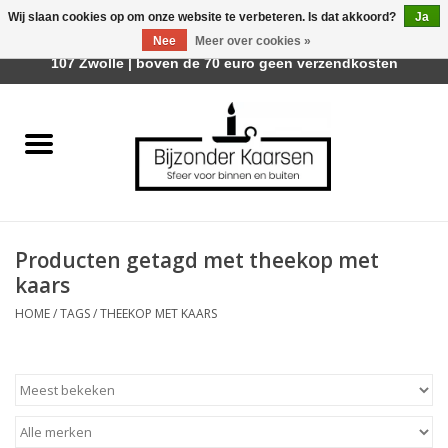
Wij slaan cookies op om onze website te verbeteren. Is dat akkoord?
Ja
Afhalen is mogelijk bij Trotz Woon & Cadeau | Belvederelaan
Nee
Meer over cookies »
0 Artikelen - €0,00
107 Zwolle | boven de 70 euro geen verzendkosten
Home
Räder Design Stories
Kaarsen
Producten getagd met theekop met
Geurkaarsen
kaars
HOME
/
TAGS
/
THEEKOP MET KAARS
Tafelhaarden
Sfeer voor Buiten
Kaarsenhouders