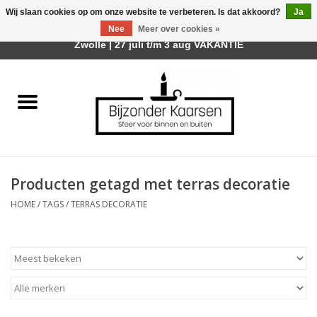
Wij slaan cookies op om onze website te verbeteren. Is dat akkoord?
Ja
Afhalen is mogelijk bij mijn winkel Trotz | Belvederelaan 107
Nee
Meer over cookies »
0 Artikelen - €0,00
Zwolle | 27 juli t/m 3 aug VAKANTIE
Home
Räder Design Stories
Kaarsen
Producten getagd met terras decoratie
Geurkaarsen
HOME
/
TAGS
/
TERRAS DECORATIE
Tafelhaarden
Sfeer voor Buiten
Kaarsenhouders