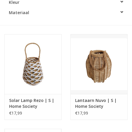
Kleur
LED Kaarsen
Materiaal
Kaarsen accessoires
Relatiegeschenken & Bedankjes
Huisparfums
Sale
Blog
Solar Lamp Rezo | S |
Lantaarn Nuvo | S |
Home Society
Home Society
Merken
€17,99
€17,99