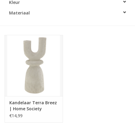
Kleur
LED Kaarsen
Materiaal
Kaarsen accessoires
Relatiegeschenken & Bedankjes
Huisparfums
Sale
Blog
Kandelaar Terra Breez
| Home Society
Merken
€14,99