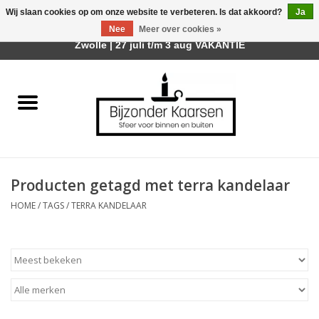
Wij slaan cookies op om onze website te verbeteren. Is dat akkoord?
Ja
Afhalen is mogelijk bij mijn winkel Trotz | Belvederelaan 107
Nee
Meer over cookies »
0 Artikelen - €0,00
Zwolle | 27 juli t/m 3 aug VAKANTIE
Home
Räder Design Stories
Kaarsen
Producten getagd met terra kandelaar
Geurkaarsen
HOME
/
TAGS
/
TERRA KANDELAAR
Tafelhaarden
Sfeer voor Buiten
Kaarsenhouders