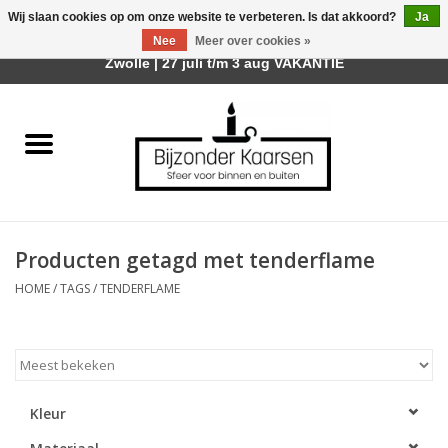
Wij slaan cookies op om onze website te verbeteren. Is dat akkoord?
Ja
Afhalen is mogelijk bij mijn winkel Trotz | Belvederelaan 107
Nee
Meer over cookies »
0 Artikelen - €0,00
Zwolle | 27 juli t/m 3 aug VAKANTIE
Home
Räder Design Stories
Kaarsen
Producten getagd met tenderflame
Geurkaarsen
HOME
/
TAGS
/
TENDERFLAME
Tafelhaarden
Sfeer voor Buiten
Kleur
Kaarsenhouders