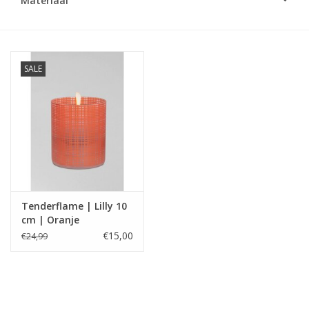
Materiaal
LED Kaarsen
Kaarsen accessoires
SALE
Relatiegeschenken & Bedankjes
Huisparfums
Sale
Tenderflame | Lilly 10
cm | Oranje
Blog
gezandstraald
€15,00
€24,99
Merken