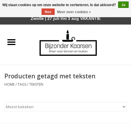
Wij slaan cookies op om onze website te verbeteren. Is dat akkoord?
Ja
Afhalen is mogelijk bij mijn winkel Trotz | Belvederelaan 107
Nee
Meer over cookies »
0 Artikelen - €0,00
Zwolle | 27 juli t/m 3 aug VAKANTIE
Home
Räder Design Stories
Kaarsen
Producten getagd met teksten
Geurkaarsen
HOME
/
TAGS
/
TEKSTEN
Tafelhaarden
Sfeer voor Buiten
Kaarsenhouders