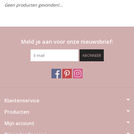
Geen producten gevonden!...
LED Kaarsen
Kaarsen accessoires
Meld je aan voor onze nieuwsbrief:
Relatiegeschenken & Bedankjes
ABONNEER
Huisparfums
Sale
Blog
Klantenservice
Producten
Merken
Mijn account