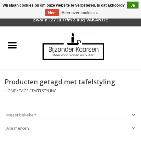
Wij slaan cookies op om onze website te verbeteren. Is dat akkoord?
Ja
Afhalen is mogelijk bij mijn winkel Trotz | Belvederelaan 107
Nee
Meer over cookies »
0 Artikelen - €0,00
Zwolle | 27 juli t/m 3 aug VAKANTIE
Home
Räder Design Stories
Kaarsen
Producten getagd met tafelstyling
Geurkaarsen
HOME
/
TAGS
/
TAFELSTYLING
Tafelhaarden
Sfeer voor Buiten
Kaarsenhouders