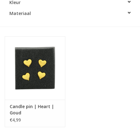
Kleur
LED Kaarsen
Materiaal
Kaarsen accessoires
Relatiegeschenken & Bedankjes
Huisparfums
Sale
Blog
Candle pin | Heart |
Goud
Merken
€4,99