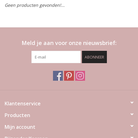
Geen producten gevonden!...
LED Kaarsen
Kaarsen accessoires
Meld je aan voor onze nieuwsbrief:
Relatiegeschenken & Bedankjes
ABONNEER
Huisparfums
Sale
Blog
Klantenservice
Producten
Merken
Mijn account