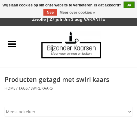
Wij slaan cookies op om onze website te verbeteren. Is dat akkoord?
Ja
Afhalen is mogelijk bij mijn winkel Trotz | Belvederelaan 107
Nee
Meer over cookies »
0 Artikelen - €0,00
Zwolle | 27 juli t/m 3 aug VAKANTIE
Home
Räder Design Stories
Kaarsen
Producten getagd met swirl kaars
Geurkaarsen
HOME
/
TAGS
/
SWIRL KAARS
Tafelhaarden
Sfeer voor Buiten
Kaarsenhouders