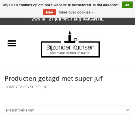
Wij slaan cookies op om onze website te verbeteren. Is dat akkoord?
Ja
Afhalen is mogelijk bij mijn winkel Trotz | Belvederelaan 107
Nee
Meer over cookies »
0 Artikelen - €0,00
Zwolle | 27 juli t/m 3 aug VAKANTIE
Home
Räder Design Stories
Kaarsen
Producten getagd met super juf
Geurkaarsen
HOME
/
TAGS
/
SUPER JUF
Tafelhaarden
Sfeer voor Buiten
Kaarsenhouders