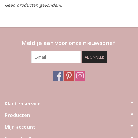
Geen producten gevonden!...
LED Kaarsen
Kaarsen accessoires
Meld je aan voor onze nieuwsbrief:
Relatiegeschenken & Bedankjes
ABONNEER
Huisparfums
Sale
Blog
Klantenservice
Producten
Merken
Mijn account