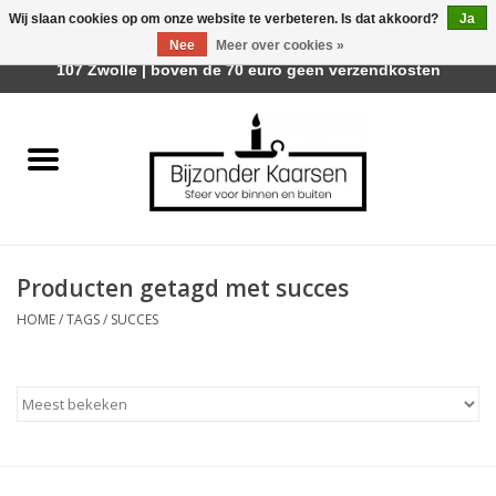
Wij slaan cookies op om onze website te verbeteren. Is dat akkoord?
Ja
Afhalen is mogelijk bij Trotz Woon & Cadeau | Belvederelaan
Nee
Meer over cookies »
0 Artikelen - €0,00
107 Zwolle | boven de 70 euro geen verzendkosten
Home
Räder Design Stories
Kaarsen
Producten getagd met succes
Geurkaarsen
HOME
/
TAGS
/
SUCCES
Tafelhaarden
Sfeer voor Buiten
Kaarsenhouders