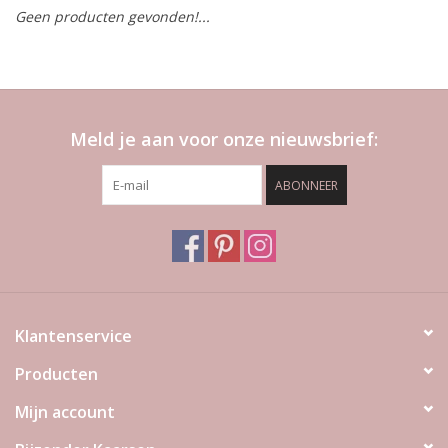
Geen producten gevonden!...
LED Kaarsen
Kaarsen accessoires
Meld je aan voor onze nieuwsbrief:
Relatiegeschenken & Bedankjes
ABONNEER
Huisparfums
Sale
Blog
Klantenservice
Producten
Merken
Mijn account