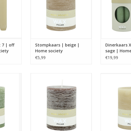
Afmeting: 7,5 x 7,5 x 10
kle
,4 x 21
Afmeting: 3
TOEVOEGEN AAN WINKELWAGEN
NKELWAGEN
TOEVOEGEN AA
 7 | off
Stompkaars | beige |
Dinerkaars X
iety
Home society
sage | Home
€5,99
€19,99
ieuwe Core
Stompkaars uit de nieuwe Core
Stompkaars ui
 society.
collection van Home society.
candle Core col
eerdere
Verkrijgbaar in meerdere
soc
kleuren.
Verkrijgbaa
,5 x 10
Afmeting: 7,5 x 7,5 x 10
kle
Afmeting: 7
NKELWAGEN
TOEVOEGEN AAN WINKELWAGEN
TOEVOEGEN AA