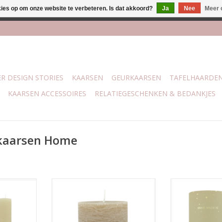
kies op om onze website te verbeteren. Is dat akkoord?
Ja
Nee
Meer 
j Trotz Woon & Cadeau | Belvederelaan 107 Zwolle | boven de 70 
R DESIGN STORIES
KAARSEN
GEURKAARSEN
TAFELHAARDE
KAARSEN ACCESSOIRES
RELATIEGESCHENKEN & BEDANKJES
kaarsen Home
 de nieuwe
Stompkaars uit de nieuwe Core
XL dinerkaarse
ection van
collection van Home society.
WAX candle Cor
y.
Verkrijgbaar in meerdere
Home s
eerdere
kleuren.
Verkrijgbaa