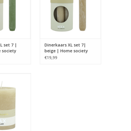
uren.
kleuren.
,4 x 3,4 x 21
Afmeting: 3,4 x 3,4 x 21
N WINKELWAGEN
TOEVOEGEN AAN WINKELWAGEN
L set 7 |
Dinerkaars XL set 7|
 society
beige | Home society
€19,99
t de nieuwe WAX
lection van Home
iety.
r in meerdere
uren.
,5 x 7,5 x 10
N WINKELWAGEN