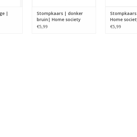
ge |
Stompkaars | donker
Stompkaars |
bruin| Home society
Home societ
€5,99
€5,99