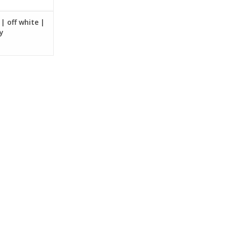
 off white |
y