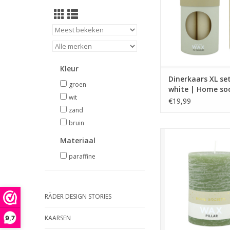
kleuren.
Afmeting: 3,4 x 3
TOEVOEGEN AAN WI
Kleur
Dinerkaars XL set
groen
white | Home soc
wit
€19,99
zand
bruin
Stompkaars uit de n
Materiaal
collection van Home
Verkrijgbaar in m
paraffine
kleuren.
Afmeting: 7,5 x 7
TOEVOEGEN AAN WI
RÄDER DESIGN STORIES
KAARSEN
9,7