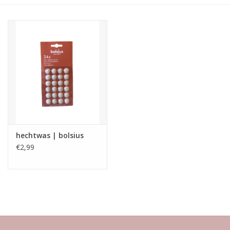
LED Kaarsen
Kaarsen accessoires
Relatiegeschenken & Bedankjes
Huisparfums
hechtwas | bolsius
Sale
€2,99
Blog
Merken