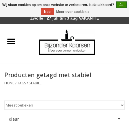
Wij slaan cookies op om onze website te verbeteren. Is dat akkoord?
Ja
Afhalen is mogelijk bij mijn winkel Trotz | Belvederelaan 107
Nee
Meer over cookies »
0 Artikelen - €0,00
Zwolle | 27 juli t/m 3 aug VAKANTIE
Home
Räder Design Stories
Kaarsen
Producten getagd met stabiel
Geurkaarsen
HOME
/
TAGS
/
STABIEL
Tafelhaarden
Sfeer voor Buiten
Kleur
Kaarsenhouders