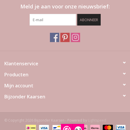
Meld je aan voor onze nieuwsbrief:
ABONNEER
Klantenservice
Producten
Mijn account
Bijzonder Kaarsen
© Copyright 2026 Bijzonder Kaarsen - Powered by
Lightspeed
9,7