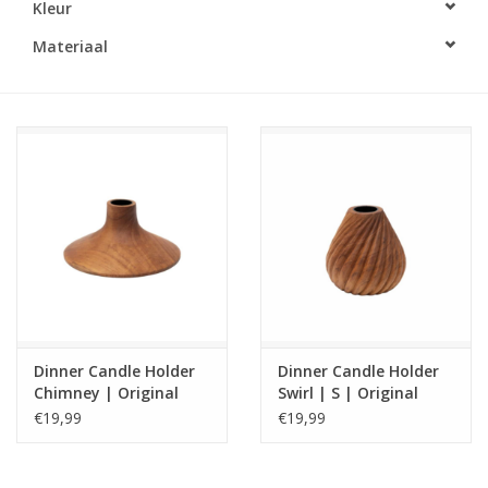
Kleur
LED Kaarsen
Materiaal
Kaarsen accessoires
Relatiegeschenken & Bedankjes
Huisparfums
Sale
Blog
Dinner Candle Holder
Dinner Candle Holder
Chimney | Original
Swirl | S | Original
Merken
Home
Home
€19,99
€19,99