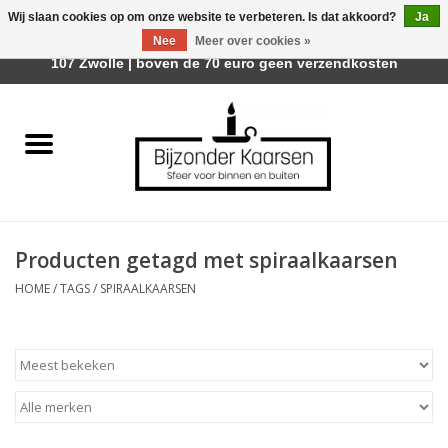
Wij slaan cookies op om onze website te verbeteren. Is dat akkoord?
Ja
Afhalen is mogelijk bij Trotz Woon & Cadeau | Belvederelaan
Nee
Meer over cookies »
0 Artikelen - €0,00
107 Zwolle | boven de 70 euro geen verzendkosten
Home
Räder Design Stories
Kaarsen
Producten getagd met spiraalkaarsen
Geurkaarsen
HOME
/
TAGS
/
SPIRAALKAARSEN
Tafelhaarden
Sfeer voor Buiten
Kaarsenhouders