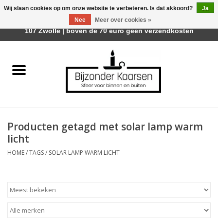
Wij slaan cookies op om onze website te verbeteren. Is dat akkoord?
Ja
Afhalen is mogelijk bij Trotz Woon & Cadeau | Belvederelaan
Nee
Meer over cookies »
0 Artikelen - €0,00
107 Zwolle | boven de 70 euro geen verzendkosten
Home
Räder Design Stories
Kaarsen
Producten getagd met solar lamp warm
Geurkaarsen
licht
HOME
/
TAGS
/
SOLAR LAMP WARM LICHT
Tafelhaarden
Sfeer voor Buiten
Kaarsenhouders