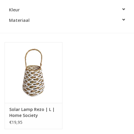
Kleur
LED Kaarsen
Materiaal
Kaarsen accessoires
Relatiegeschenken & Bedankjes
Huisparfums
Sale
Blog
Solar Lamp Rezo | L |
Merken
Home Society
€19,95