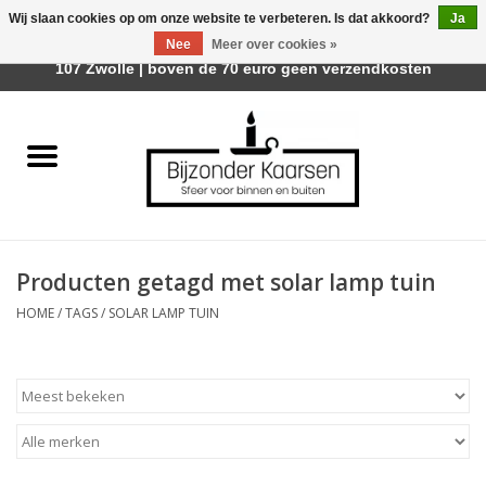
Wij slaan cookies op om onze website te verbeteren. Is dat akkoord?
Ja
Afhalen is mogelijk bij Trotz Woon & Cadeau | Belvederelaan
Nee
Meer over cookies »
0 Artikelen - €0,00
107 Zwolle | boven de 70 euro geen verzendkosten
Home
Räder Design Stories
Kaarsen
Producten getagd met solar lamp tuin
Geurkaarsen
HOME
/
TAGS
/
SOLAR LAMP TUIN
Tafelhaarden
Sfeer voor Buiten
Kaarsenhouders