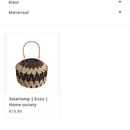
Kleur
LED Kaarsen
Materiaal
Kaarsen accessoires
Relatiegeschenken & Bedankjes
Huisparfums
Sale
Blog
Solarlamp | Enzo |
Home society
Merken
€19,99