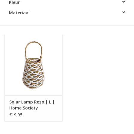
Kleur
LED Kaarsen
Materiaal
Kaarsen accessoires
Relatiegeschenken & Bedankjes
Huisparfums
Sale
Blog
Solar Lamp Rezo | L |
Home Society
Merken
€19,95