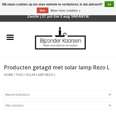
Wij slaan cookies op om onze website te verbeteren. Is dat akkoord?
Ja
Afhalen is mogelijk bij mijn winkel Trotz | Belvederelaan 107
Nee
Meer over cookies »
0 Artikelen - €0,00
Zwolle | 27 juli t/m 3 aug VAKANTIE
Home
Räder Design Stories
Kaarsen
Producten getagd met solar lamp Rezo L
Geurkaarsen
HOME
/
TAGS
/
SOLAR LAMP REZO L
Tafelhaarden
Sfeer voor Buiten
Kaarsenhouders