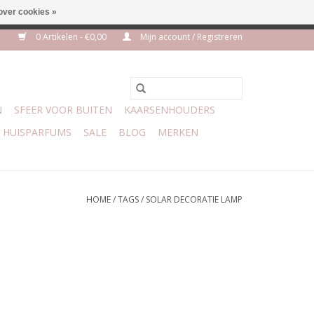
over cookies »
euro geen verzendkosten
0 Artikelen - €0,00
Mijn account / Registreren
N
SFEER VOOR BUITEN
KAARSENHOUDERS
HUISPARFUMS
SALE
BLOG
MERKEN
HOME
/
TAGS
/
SOLAR DECORATIE LAMP