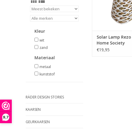
TOEVOEGEN AAN WI
Kleur
Solar Lamp Rezo 
wit
Home Society
zand
€19,95
Materiaal
metaal
kunststof
RÄDER DESIGN STORIES
KAARSEN
9,7
GEURKAARSEN