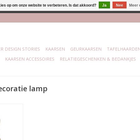
kies op om onze website te verbeteren. Is dat akkoord?
Ja
Nee
Meer 
j Trotz Woon & Cadeau | Belvederelaan 107 Zwolle | boven de 70 
R DESIGN STORIES
KAARSEN
GEURKAARSEN
TAFELHAARDE
KAARSEN ACCESSOIRES
RELATIEGESCHENKEN & BEDANKJES
ecoratie lamp
 sfeer voor
it een solar
t het ook
 normale
25 x 25