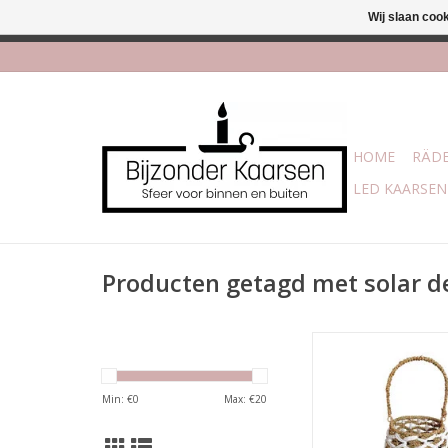
Wij slaan coo
Afhalen is mogelijk bi
HOME
RÄDE
LED KAARSEN
Producten getagd met solar d
Deze lantaarn brengt
binnen en buiten, er z
lamp in maar je kun
Min: €
0
Max: €
20
gebruiken als een
lantaarn!
afmeting: 31,5 x 