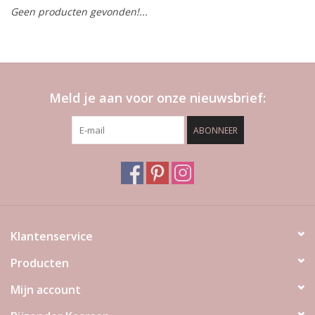
Geen producten gevonden!...
LED Kaarsen
Kaarsen accessoires
Meld je aan voor onze nieuwsbrief:
Relatiegeschenken & Bedankjes
ABONNEER
Huisparfums
Sale
Blog
Klantenservice
Producten
Merken
Mijn account