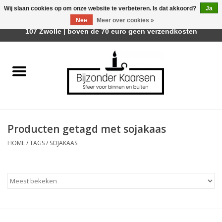
Wij slaan cookies op om onze website te verbeteren. Is dat akkoord?
Ja
Afhalen is mogelijk bij Trotz Woon & Cadeau | Belvederelaan
Nee
Meer over cookies »
0 Artikelen - €0,00
107 Zwolle | boven de 70 euro geen verzendkosten
Home
Räder Design Stories
Kaarsen
Producten getagd met sojakaas
Geurkaarsen
HOME
/
TAGS
/
SOJAKAAS
Tafelhaarden
Sfeer voor Buiten
Kaarsenhouders