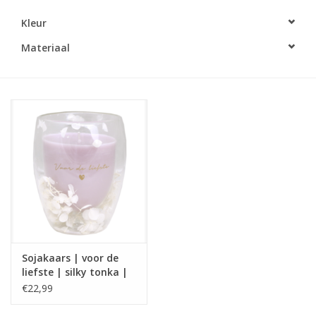
Kleur
LED Kaarsen
Materiaal
Kaarsen accessoires
Relatiegeschenken & Bedankjes
Huisparfums
Sale
Blog
Sojakaars | voor de
Merken
liefste | silky tonka |
My flame
€22,99