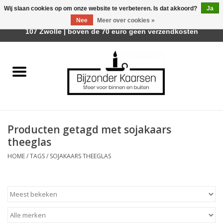
Wij slaan cookies op om onze website te verbeteren. Is dat akkoord?
Ja
Afhalen is mogelijk bij Trotz Woon & Cadeau | Belvederelaan
Nee
Meer over cookies »
0 Artikelen - €0,00
107 Zwolle | boven de 70 euro geen verzendkosten
Home
Räder Design Stories
Kaarsen
Producten getagd met sojakaars
Geurkaarsen
theeglas
HOME
/
TAGS
/
SOJAKAARS THEEGLAS
Tafelhaarden
Sfeer voor Buiten
Kaarsenhouders