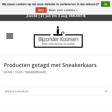
Wij slaan cookies op om onze website te verbeteren. Is dat akkoord?
Ja
Afhalen is mogelijk bij mijn winkel Trotz | Belvederelaan 107
Nee
Meer over cookies »
0 Artikelen - €0,00
Zwolle | 27 juli t/m 3 aug VAKANTIE
Home
Räder Design Stories
Kaarsen
Producten getagd met Sneakerkaars
Geurkaarsen
HOME
/
TAGS
/
SNEAKERKAARS
Tafelhaarden
Sfeer voor Buiten
Kaarsenhouders