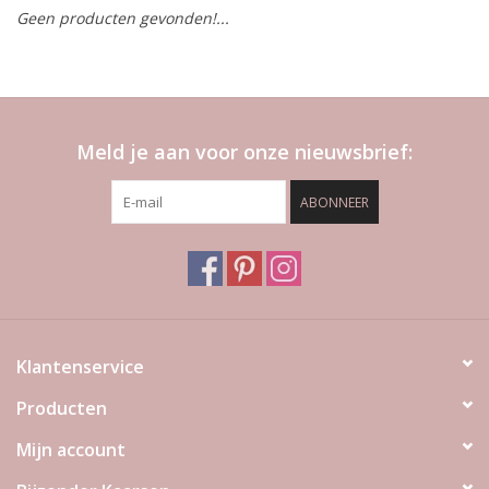
Geen producten gevonden!...
LED Kaarsen
Kaarsen accessoires
Meld je aan voor onze nieuwsbrief:
Relatiegeschenken & Bedankjes
ABONNEER
Huisparfums
Sale
Blog
Klantenservice
Producten
Merken
Mijn account