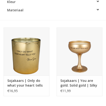
Kleur
LED Kaarsen
Materiaal
Kaarsen accessoires
Relatiegeschenken & Bedankjes
Huisparfums
Sale
Blog
Sojakaars | Only do
Sojakaars | You are
what your heart tells
gold. Solid gold | Silky
Merken
you | Princes Diana
Tonka
€16,95
€11,99