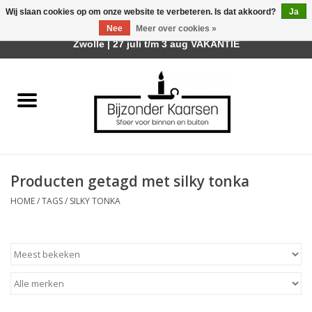
Wij slaan cookies op om onze website te verbeteren. Is dat akkoord?
Ja
Afhalen is mogelijk bij mijn winkel Trotz | Belvederelaan 107
Nee
Meer over cookies »
0 Artikelen - €0,00
Zwolle | 27 juli t/m 3 aug VAKANTIE
Home
Räder Design Stories
Kaarsen
Producten getagd met silky tonka
Geurkaarsen
HOME
/
TAGS
/
SILKY TONKA
Tafelhaarden
Sfeer voor Buiten
Kaarsenhouders