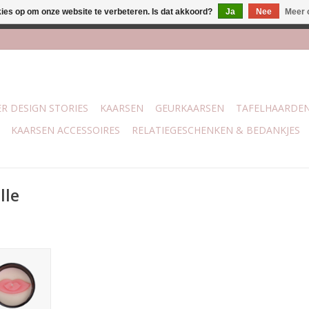
kies op om onze website te verbeteren. Is dat akkoord?
Ja
Nee
Meer 
j Trotz Woon & Cadeau | Belvederelaan 107 Zwolle | boven de 70 
R DESIGN STORIES
KAARSEN
GEURKAARSEN
TAFELHAARDE
KAARSEN ACCESSOIRES
RELATIEGESCHENKEN & BEDANKJES
lle
 geur Warm
a. 25 uur .
,5 x 5 cm
NKELWAGEN