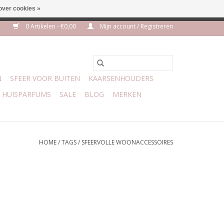
over cookies »
euro geen verzendkosten
0 Artikelen - €0,00
Mijn account / Registreren
N
SFEER VOOR BUITEN
KAARSENHOUDERS
HUISPARFUMS
SALE
BLOG
MERKEN
HOME
/
TAGS
/
SFEERVOLLE WOONACCESSOIRES