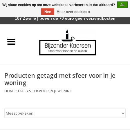
Wij slaan cookies op om onze website te verbeteren. Is dat akkoord?
Ja
Afhalen is mogelijk bij Trotz Woon & Cadeau | Belvederelaan
Nee
Meer over cookies »
0 Artikelen - €0,00
107 Zwolle | boven de 70 euro geen verzendkosten
Home
Räder Design Stories
Kaarsen
Producten getagd met sfeer voor in je
Geurkaarsen
woning
HOME
/
TAGS
/
SFEER VOOR IN JE WONING
Tafelhaarden
Sfeer voor Buiten
Kaarsenhouders