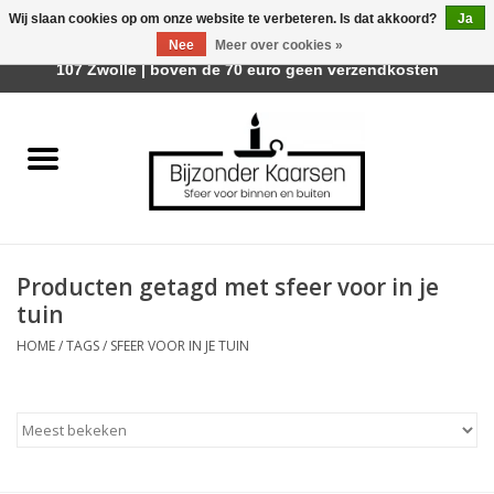
Wij slaan cookies op om onze website te verbeteren. Is dat akkoord?
Ja
Afhalen is mogelijk bij Trotz Woon & Cadeau | Belvederelaan
Nee
Meer over cookies »
0 Artikelen - €0,00
107 Zwolle | boven de 70 euro geen verzendkosten
Home
Räder Design Stories
Kaarsen
Producten getagd met sfeer voor in je
Geurkaarsen
tuin
HOME
/
TAGS
/
SFEER VOOR IN JE TUIN
Tafelhaarden
Sfeer voor Buiten
Kaarsenhouders