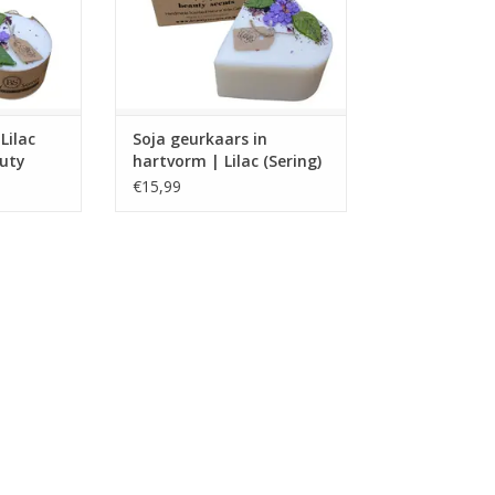
Lilac
Soja geurkaars in
auty
hartvorm | Lilac (Sering)
| S | Beauty Scents
€15,99