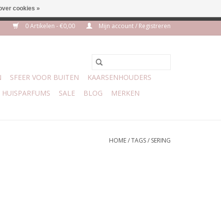
over cookies »
m 3 aug VAKANTIE
0 Artikelen - €0,00
Mijn account / Registreren
N
SFEER VOOR BUITEN
KAARSENHOUDERS
HUISPARFUMS
SALE
BLOG
MERKEN
HOME
/
TAGS
/
SERING