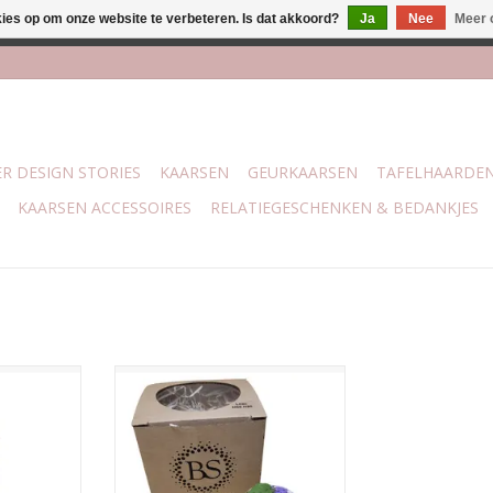
kies op om onze website te verbeteren. Is dat akkoord?
Ja
Nee
Meer 
lijk bij mijn winkel Trotz | Belvederelaan 107 Zwolle | 27 juli t/
R DESIGN STORIES
KAARSEN
GEURKAARSEN
TAFELHAARDE
KAARSEN ACCESSOIRES
RELATIEGESCHENKEN & BEDANKJES
 afgewerkt
Handgemaakte kaars afgewerkt
n gekleurde
met gedroogd gras en gekleurde
n bladvorm
wax melts in lilac- en bladvorm
NKELWAGEN
TOEVOEGEN AAN WINKELWAGEN