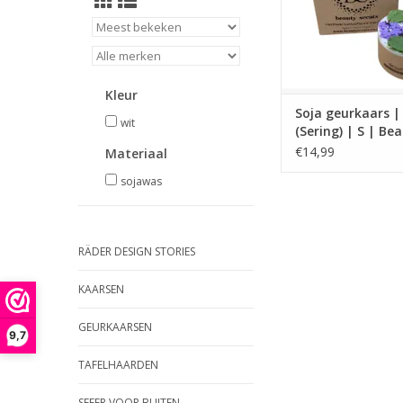
Kleur
Soja geurkaars | 
wit
(Sering) | S | Be
Scents
€14,99
Materiaal
sojawas
RÄDER DESIGN STORIES
KAARSEN
GEURKAARSEN
9,7
TAFELHAARDEN
SFEER VOOR BUITEN