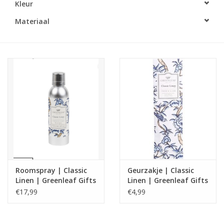
Kleur
LED Kaarsen
Materiaal
Kaarsen accessoires
Relatiegeschenken & Bedankjes
Huisparfums
Sale
Blog
Roomspray | Classic
Geurzakje | Classic
Linen | Greenleaf Gifts
Linen | Greenleaf Gifts
Merken
€17,99
€4,99