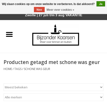
Wij slaan cookies op om onze website te verbeteren. Is dat akkoord?
Ja
Afhalen is mogelijk bij mijn winkel Trotz | Belvederelaan 107
Nee
Meer over cookies »
0 Artikelen - €0,00
Zwolle | 27 juli t/m 3 aug VAKANTIE
Home
Räder Design Stories
Kaarsen
Producten getagd met schone was geur
Geurkaarsen
HOME
/
TAGS
/
SCHONE WAS GEUR
Tafelhaarden
Sfeer voor Buiten
Kaarsenhouders