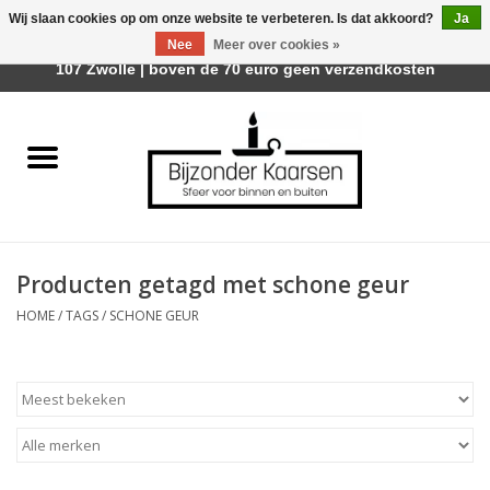
Wij slaan cookies op om onze website te verbeteren. Is dat akkoord?
Ja
Afhalen is mogelijk bij Trotz Woon & Cadeau | Belvederelaan
Nee
Meer over cookies »
0 Artikelen - €0,00
107 Zwolle | boven de 70 euro geen verzendkosten
Home
Räder Design Stories
Kaarsen
Producten getagd met schone geur
Geurkaarsen
HOME
/
TAGS
/
SCHONE GEUR
Tafelhaarden
Sfeer voor Buiten
Kaarsenhouders