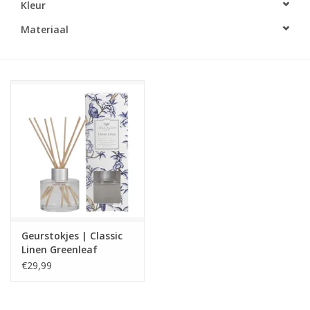
Kleur
LED Kaarsen
Materiaal
Kaarsen accessoires
Relatiegeschenken & Bedankjes
Huisparfums
Sale
Blog
Geurstokjes | Classic
Linen Greenleaf
Merken
€29,99