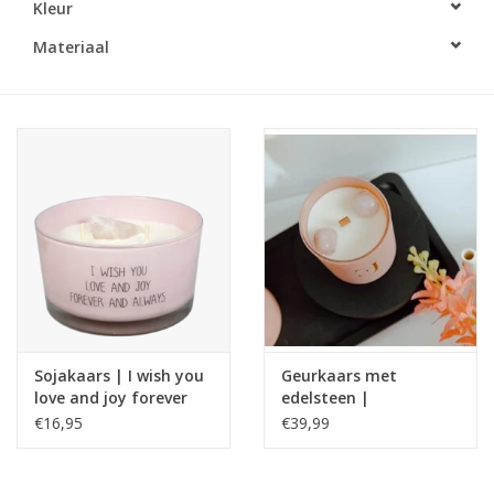
Kleur
LED Kaarsen
Materiaal
Kaarsen accessoires
Relatiegeschenken & Bedankjes
Huisparfums
Sale
Blog
Sojakaars | I wish you
Geurkaars met
love and joy forever
edelsteen |
Merken
and always
Rozenkwarts | Love |
€16,95
€39,99
Soul Collectie |
ExclusJess