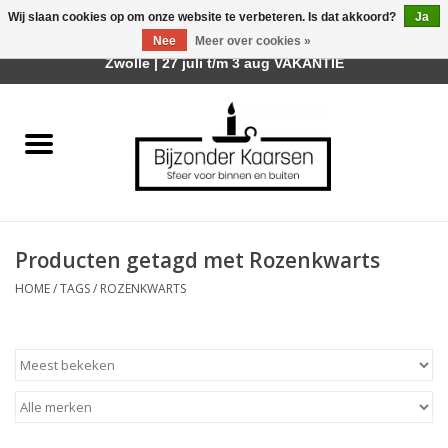
Wij slaan cookies op om onze website te verbeteren. Is dat akkoord?
Ja
Afhalen is mogelijk bij mijn winkel Trotz | Belvederelaan 107
Nee
Meer over cookies »
0 Artikelen - €0,00
Zwolle | 27 juli t/m 3 aug VAKANTIE
Home
Räder Design Stories
Kaarsen
Producten getagd met Rozenkwarts
Geurkaarsen
HOME
/
TAGS
/
ROZENKWARTS
Tafelhaarden
Sfeer voor Buiten
Kaarsenhouders