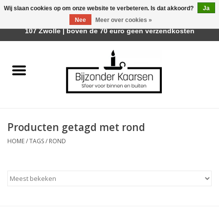
Wij slaan cookies op om onze website te verbeteren. Is dat akkoord?
Ja
Afhalen is mogelijk bij Trotz Woon & Cadeau | Belvederelaan
Nee
Meer over cookies »
0 Artikelen - €0,00
107 Zwolle | boven de 70 euro geen verzendkosten
Home
Räder Design Stories
Kaarsen
Producten getagd met rond
Geurkaarsen
HOME
/
TAGS
/
ROND
Tafelhaarden
Sfeer voor Buiten
Kaarsenhouders