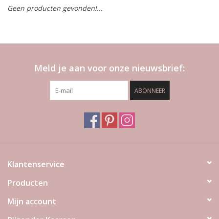
Geen producten gevonden!...
LED Kaarsen
Kaarsen accessoires
Meld je aan voor onze nieuwsbrief:
Relatiegeschenken & Bedankjes
ABONNEER
Huisparfums
Sale
Blog
Klantenservice
Producten
Merken
Mijn account