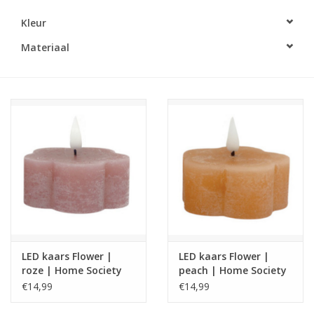
Kleur
LED Kaarsen
Materiaal
Kaarsen accessoires
Relatiegeschenken & Bedankjes
Huisparfums
Sale
Blog
LED kaars Flower |
LED kaars Flower |
Merken
roze | Home Society
peach | Home Society
€14,99
€14,99