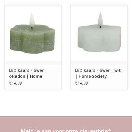
LED kaars Flower |
LED kaars Flower | wit
celadon | Home
| Home Society
Society
€14,99
€14,99
Meld je aan voor onze nieuwsbrief: