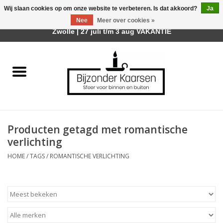
Wij slaan cookies op om onze website te verbeteren. Is dat akkoord?
Ja
Afhalen is mogelijk bij mijn winkel Trotz | Belvederelaan 107
Nee
Meer over cookies »
0 Artikelen - €0,00
Zwolle | 27 juli t/m 3 aug VAKANTIE
Home
Räder Design Stories
Kaarsen
Producten getagd met romantische
Geurkaarsen
verlichting
HOME
/
TAGS
/
ROMANTISCHE VERLICHTING
Tafelhaarden
Sfeer voor Buiten
Kaarsenhouders