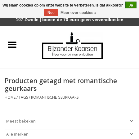
Wij slaan cookies op om onze website te verbeteren. Is dat akkoord?
Ja
Afhalen is mogelijk bij Trotz Woon & Cadeau | Belvederelaan
Nee
Meer over cookies »
0 Artikelen - €0,00
107 Zwolle | boven de 70 euro geen verzendkosten
Home
Räder Design Stories
Kaarsen
Producten getagd met romantische
Geurkaarsen
geurkaars
HOME
/
TAGS
/
ROMANTISCHE GEURKAARS
Tafelhaarden
Sfeer voor Buiten
Kaarsenhouders