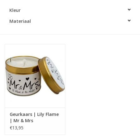
Kleur
LED Kaarsen
Materiaal
Kaarsen accessoires
Relatiegeschenken & Bedankjes
Huisparfums
Sale
Blog
Geurkaars | Lily Flame
Merken
| Mr & Mrs
€13,95