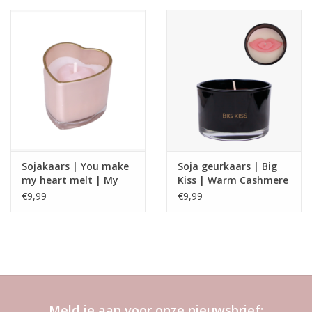
Sojakaars | You make
Soja geurkaars | Big
my heart melt | My
Kiss | Warm Cashmere
flame
€9,99
€9,99
Meld je aan voor onze nieuwsbrief: