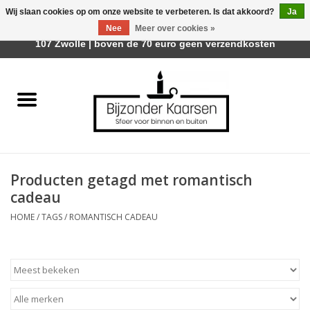
Wij slaan cookies op om onze website te verbeteren. Is dat akkoord?
Ja
Afhalen is mogelijk bij Trotz Woon & Cadeau | Belvederelaan
Nee
Meer over cookies »
0 Artikelen - €0,00
107 Zwolle | boven de 70 euro geen verzendkosten
Home
Räder Design Stories
Kaarsen
Producten getagd met romantisch
Geurkaarsen
cadeau
HOME
/
TAGS
/
ROMANTISCH CADEAU
Tafelhaarden
Sfeer voor Buiten
Kaarsenhouders