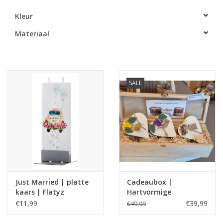
Kleur
LED Kaarsen
Materiaal
Kaarsen accessoires
Relatiegeschenken & Bedankjes
SALE
Huisparfums
Sale
Blog
Just Married | platte
Cadeaubox |
Merken
kaars | Flatyz
Hartvormige
Geurkaarsenset |
€11,99
€39,99
€49,99
Beauty Scents